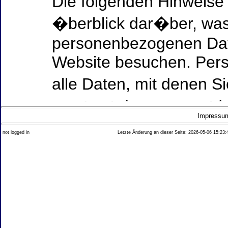
Die folgenden Hinweise
�berblick dar�ber, was
personenbezogenen Date
Website besuchen. Per
alle Daten, mit denen Si
werden k�nnen. Ausf�h
Impressu
Thema Datenschutz ent
not logged in
Letzte Änderung an dieser Seite: 2026-05-06 15:23:
diesem Text aufgef�hrt
Datenerfassung auf uns
Wer ist verantwortlich
dieser Website?