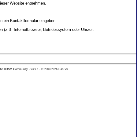
dieser Website entnehmen.
in ein Kontaktformular eingeben.
 (z.B. Internetbrowser, Betriebssystem oder Uhrzeit
yse Ihres Nutzerverhaltens verwendet werden.
 Die BDSM Community - v3.9.1 - © 2000-2026
DasSeil
nen Daten zu erhalten. Sie haben au�erdem ein
hutz k�nnen Sie sich jederzeit unter der im
beh�rde zu.
 mit sogenannten Analyseprogrammen. Die Analyse
ser Analyse widersprechen oder sie durch die
nformieren.