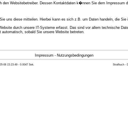
urch den Websitebetreiber. Dessen Kontaktdaten k�nnen Sie dem Impressum 
e uns diese mitteilen. Hierbei kann es sich z.B. um Daten handeln, die Sie 
bsite durch unsere IT-Systeme erfasst. Das sind vor allem technische Daten
gt automatisch, sobald Sie unsere Website betreten.
e Bereitstellung der Website zu gew�hrleisten. Andere Daten k�nnen zur Anal
Impressum
-
Nutzungsbedingungen
05-06 15:23:49 - 0.0047 Sek.
Strafbuch -
ft �ber Herkunft, Empf�nger und Zweck Ihrer gespeicherten personenbezoge
eser Daten zu verlangen. Hierzu sowie zu weiteren Fragen zum Thema Datensc
 Weiteren steht Ihnen ein Beschwerderecht bei der zust�ndigen Aufsichts
n statistisch ausgewertet werden. Das geschieht vor allem mit Cookies und
as Surf-Verhalten kann nicht zu Ihnen zur�ckverfolgt werden. Sie k�nnen die
erte Informationen dazu finden Sie in der folgenden Datenschutzerkl�rung.
Widerspruchsm�glichkeiten werden wir Sie in dieser Datenschutzerkl�rung i
mationen