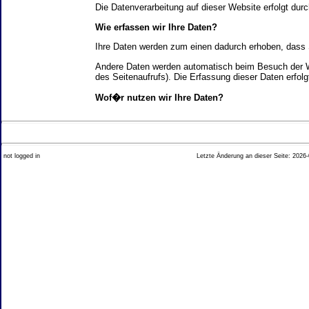
Die Datenverarbeitung auf dieser Website erfolgt d
Wie erfassen wir Ihre Daten?
Ihre Daten werden zum einen dadurch erhoben, dass Si
Andere Daten werden automatisch beim Besuch der We
des Seitenaufrufs). Die Erfassung dieser Daten erfol
Wof�r nutzen wir Ihre Daten?
Ein Teil der Daten wird erhoben, um eine fehlerfrei
Welche Rechte haben Sie bez�glich Ihrer Daten?
not logged in
Letzte Änderung an dieser Seite: 2026-
Sie haben jederzeit das Recht unentgeltlich Auskun
Recht, die Berichtigung, Sperrung oder L�schung di
Impressum angegebenen Adresse an uns wenden. Des
Analyse-Tools und Tools von Drittanbietern
Beim Besuch unserer Website kann Ihr Surf-Verhalte
Ihres Surf-Verhaltens erfolgt in der Regel anonym; d
Nichtbenutzung bestimmter Tools verhindern. Detailli
Sie k�nnen dieser Analyse widersprechen. �ber die 
2. Allgemeine Hinweise und Pflichtinfor