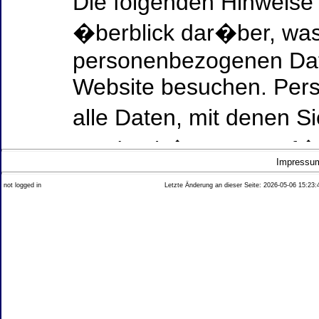
Die folgenden Hinweise
�berblick dar�ber, was
personenbezogenen Date
Website besuchen. Per
alle Daten, mit denen Si
werden k�nnen. Ausf�h
Impressu
Thema Datenschutz ent
not logged in
Letzte Änderung an dieser Seite: 2026-05-06 15:23:
diesem Text aufgef�hrt
Datenerfassung auf uns
Wer ist verantwortlich
dieser Website?