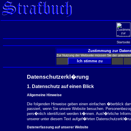
Startseite
Zustimmung zur Datens
Zur Nutzung der Webseite müssen Sie der untenst
Datenschutzerkl�rung
1. Datenschutz auf einen Blick
Allgemeine Hinweise
Die folgenden Hinweise geben einen einfachen �berblick da
passiert, wenn Sie unsere Website besuchen. Personenbezog
pers�nlich identifiziert werden k�nnen. Ausf�hrliche Inf
unserer unter diesem Text aufgef�hrten Datenschutzerkl�ru
Datenerfassung auf unserer Website