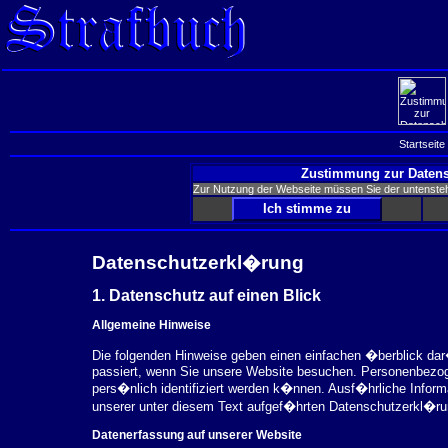
Startseite
Zustimmung zur Datens
Zur Nutzung der Webseite müssen Sie der untenst
Datenschutzerkl�rung
1. Datenschutz auf einen Blick
Allgemeine Hinweise
Die folgenden Hinweise geben einen einfachen �berblick da
passiert, wenn Sie unsere Website besuchen. Personenbezog
pers�nlich identifiziert werden k�nnen. Ausf�hrliche Inf
unserer unter diesem Text aufgef�hrten Datenschutzerkl�ru
Datenerfassung auf unserer Website