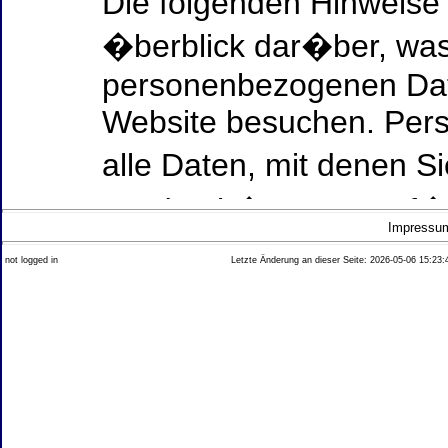
Die folgenden Hinweise
�berblick dar�ber, was
personenbezogenen Date
Website besuchen. Per
alle Daten, mit denen Si
werden k�nnen. Ausf�h
Impressu
Thema Datenschutz ent
not logged in
Letzte Änderung an dieser Seite: 2026-05-06 15:23:
diesem Text aufgef�hrt
Datenerfassung auf uns
Wer ist verantwortlich
dieser Website?