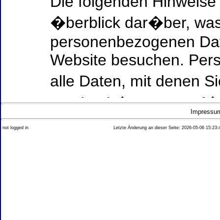
Die folgenden Hinweise
�berblick dar�ber, was
personenbezogenen Date
Website besuchen. Per
alle Daten, mit denen Si
werden k�nnen. Ausf�h
Impressu
Thema Datenschutz ent
not logged in
Letzte Änderung an dieser Seite: 2026-05-06 15:23:
diesem Text aufgef�hrt
Datenerfassung auf uns
Wer ist verantwortlich
dieser Website?