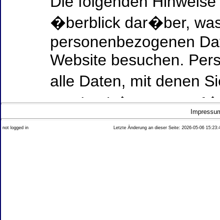
Die folgenden Hinweise
�berblick dar�ber, was
personenbezogenen Date
Website besuchen. Per
alle Daten, mit denen Si
werden k�nnen. Ausf�h
Impressu
Thema Datenschutz ent
not logged in
Letzte Änderung an dieser Seite: 2026-05-06 15:23:
diesem Text aufgef�hrt
Datenerfassung auf uns
Wer ist verantwortlich
dieser Website?