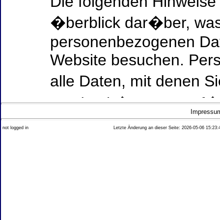
Die folgenden Hinweise
�berblick dar�ber, was
personenbezogenen Date
Website besuchen. Per
alle Daten, mit denen Si
werden k�nnen. Ausf�h
Impressu
Thema Datenschutz ent
not logged in
Letzte Änderung an dieser Seite: 2026-05-06 15:23:
diesem Text aufgef�hrt
Datenerfassung auf uns
Wer ist verantwortlich
dieser Website?