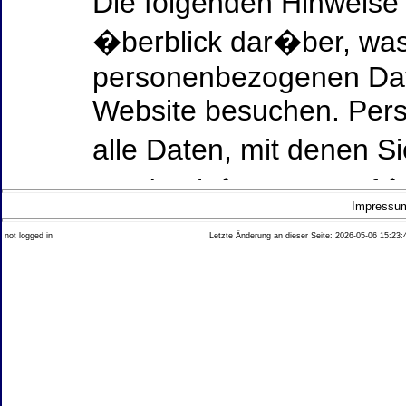
Die folgenden Hinweise
�berblick dar�ber, was
personenbezogenen Date
Website besuchen. Per
alle Daten, mit denen Si
werden k�nnen. Ausf�h
Impressu
Thema Datenschutz ent
not logged in
Letzte Änderung an dieser Seite: 2026-05-06 15:23:
diesem Text aufgef�hrt
Datenerfassung auf uns
Wer ist verantwortlich
dieser Website?