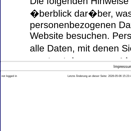
Die folgenden Hinweise
�berblick dar�ber, was
personenbezogenen Date
Website besuchen. Per
alle Daten, mit denen Si
werden k�nnen. Ausf�h
Impressu
Thema Datenschutz ent
not logged in
Letzte Änderung an dieser Seite: 2026-05-06 15:23:
diesem Text aufgef�hrt
Datenerfassung auf uns
Wer ist verantwortlich
dieser Website?