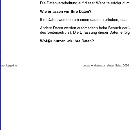
Die Datenverarbeitung auf dieser Website erfolgt d
Wie erfassen wir Ihre Daten?
Ihre Daten werden zum einen dadurch erhoben, dass Si
Andere Daten werden automatisch beim Besuch der We
des Seitenaufrufs). Die Erfassung dieser Daten erfol
Wof�r nutzen wir Ihre Daten?
Ein Teil der Daten wird erhoben, um eine fehlerfrei
Welche Rechte haben Sie bez�glich Ihrer Daten?
not logged in
Letzte Änderung an dieser Seite: 2026-
Sie haben jederzeit das Recht unentgeltlich Auskun
Recht, die Berichtigung, Sperrung oder L�schung di
Impressum angegebenen Adresse an uns wenden. Des
Analyse-Tools und Tools von Drittanbietern
Beim Besuch unserer Website kann Ihr Surf-Verhalte
Ihres Surf-Verhaltens erfolgt in der Regel anonym; d
Nichtbenutzung bestimmter Tools verhindern. Detailli
Sie k�nnen dieser Analyse widersprechen. �ber die 
2. Allgemeine Hinweise und Pflichtinfor