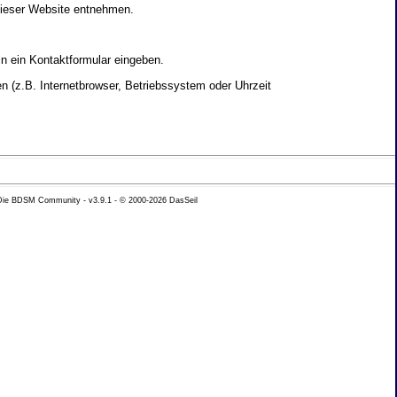
dieser Website entnehmen.
in ein Kontaktformular eingeben.
 (z.B. Internetbrowser, Betriebssystem oder Uhrzeit
yse Ihres Nutzerverhaltens verwendet werden.
 Die BDSM Community - v3.9.1 - © 2000-2026
DasSeil
nen Daten zu erhalten. Sie haben au�erdem ein
hutz k�nnen Sie sich jederzeit unter der im
beh�rde zu.
 mit sogenannten Analyseprogrammen. Die Analyse
ser Analyse widersprechen oder sie durch die
nformieren.