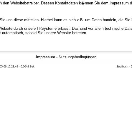
urch den Websitebetreiber. Dessen Kontaktdaten k�nnen Sie dem Impressum 
e uns diese mitteilen. Hierbei kann es sich z.B. um Daten handeln, die Sie 
bsite durch unsere IT-Systeme erfasst. Das sind vor allem technische Daten
gt automatisch, sobald Sie unsere Website betreten.
e Bereitstellung der Website zu gew�hrleisten. Andere Daten k�nnen zur Anal
Impressum
-
Nutzungsbedingungen
05-06 15:23:49 - 0.0048 Sek.
Strafbuch -
ft �ber Herkunft, Empf�nger und Zweck Ihrer gespeicherten personenbezoge
eser Daten zu verlangen. Hierzu sowie zu weiteren Fragen zum Thema Datensc
 Weiteren steht Ihnen ein Beschwerderecht bei der zust�ndigen Aufsichts
n statistisch ausgewertet werden. Das geschieht vor allem mit Cookies und
as Surf-Verhalten kann nicht zu Ihnen zur�ckverfolgt werden. Sie k�nnen die
erte Informationen dazu finden Sie in der folgenden Datenschutzerkl�rung.
Widerspruchsm�glichkeiten werden wir Sie in dieser Datenschutzerkl�rung i
mationen