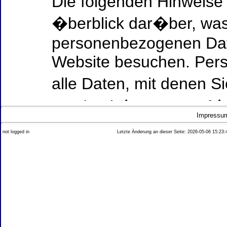
Die folgenden Hinweise
�berblick dar�ber, was
personenbezogenen Date
Website besuchen. Per
alle Daten, mit denen Si
werden k�nnen. Ausf�h
Impressu
Thema Datenschutz ent
not logged in
Letzte Änderung an dieser Seite: 2026-05-06 15:23:
diesem Text aufgef�hrt
Datenerfassung auf uns
Wer ist verantwortlich
dieser Website?