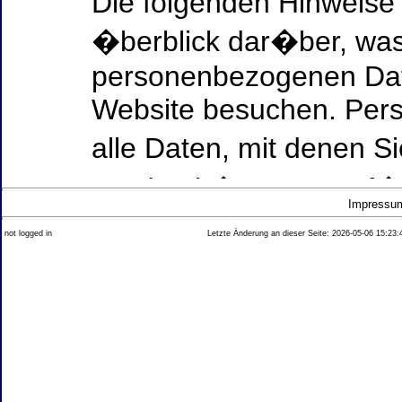
Die folgenden Hinweise
�berblick dar�ber, was
personenbezogenen Date
Website besuchen. Per
alle Daten, mit denen Si
werden k�nnen. Ausf�h
Impressu
Thema Datenschutz ent
not logged in
Letzte Änderung an dieser Seite: 2026-05-06 15:23:
diesem Text aufgef�hrt
Datenerfassung auf uns
Wer ist verantwortlich
dieser Website?