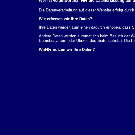
Wer ist verantwortlich f�r die Datenerfassung auf 
Die Datenverarbeitung auf dieser Website erfolgt du
Wie erfassen wir Ihre Daten?
Ihre Daten werden zum einen dadurch erhoben, dass Sie
Andere Daten werden automatisch beim Besuch der Webs
Betriebssystem oder Uhrzeit des Seitenaufrufs). Die E
Wof�r nutzen wir Ihre Daten?
Ein Teil der Daten wird erhoben, um eine fehlerfreie 
verwendet werden.
Welche Rechte haben Sie bez�glich Ihrer Daten?
Sie haben jederzeit das Recht unentgeltlich Auskunft
au�erdem ein Recht, die Berichtigung, Sperrung ode
Sie sich jederzeit unter der im Impressum angegeben
Aufsichtsbeh�rde zu.
Analyse-Tools und Tools von Drittanbietern
Beim Besuch unserer Website kann Ihr Surf-Verhalten 
Analyseprogrammen. Die Analyse Ihres Surf-Verhaltens
dieser Analyse widersprechen oder sie durch die Nichtb
Datenschutzerkl�rung.