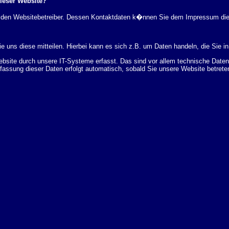
dieser Website?
rch den Websitebetreiber. Dessen Kontaktdaten k�nnen Sie dem Impressum di
 uns diese mitteilen. Hierbei kann es sich z.B. um Daten handeln, die Sie in
ite durch unsere IT-Systeme erfasst. Das sind vor allem technische Daten (
rfassung dieser Daten erfolgt automatisch, sobald Sie unsere Website betrete
Bereitstellung der Website zu gew�hrleisten. Andere Daten k�nnen zur Analyse
 �ber Herkunft, Empf�nger und Zweck Ihrer gespeicherten personenbezogenen
r L�schung dieser Daten zu verlangen. Hierzu sowie zu weiteren Fragen z
en Adresse an uns wenden. Des Weiteren steht Ihnen ein Beschwerderecht be
statistisch ausgewertet werden. Das geschieht vor allem mit Cookies und mi
 erfolgt in der Regel anonym; das Surf-Verhalten kann nicht zu Ihnen zur�c
enutzung bestimmter Tools verhindern. Detaillierte Informationen dazu finden 