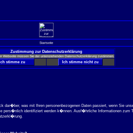
Startseite
Zustimmung zur Datenschutzerklärung
er Webseite müssen Sie der untenstehenden Datenschutzerklärung zustimmen.
ick dar�ber, was mit Ihren personenbezogenen Daten passiert, wenn Sie uns
ie pers�nlich identifiziert werden k�nnen. Ausf�hrliche Informationen zu
utzerkl�rung.