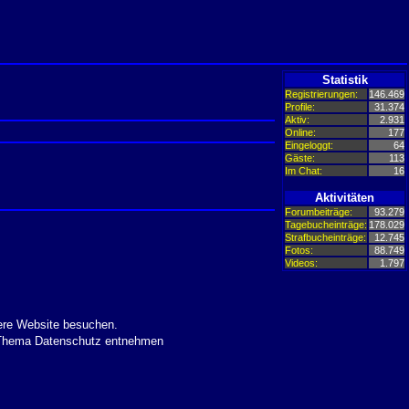
Statistik
Registrierungen:
146.469
Profile:
31.374
Aktiv:
2.931
Online:
177
Eingeloggt:
64
Gäste:
113
Im Chat:
16
Aktivitäten
Forumbeiträge:
93.279
Tagebucheinträge:
178.029
Strafbucheinträge:
12.745
Fotos:
88.749
Videos:
1.797
ere Website besuchen.
m Thema Datenschutz entnehmen