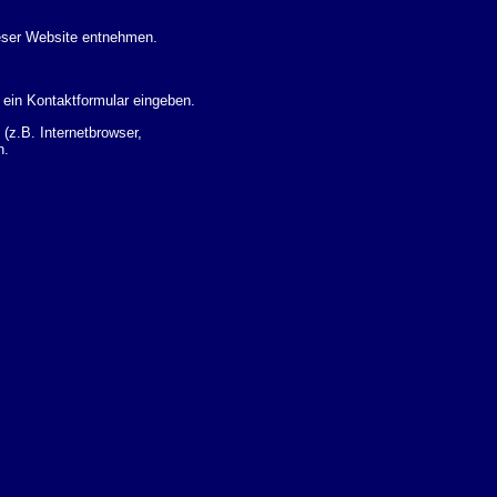
eser Website entnehmen.
 ein Kontaktformular eingeben.
z.B. Internetbrowser,
n.
 Ihres Nutzerverhaltens
 Daten zu erhalten. Sie haben
um Thema Datenschutz k�nnen
i der zust�ndigen
t sogenannten
kverfolgt werden. Sie k�nnen
Sie in der folgenden