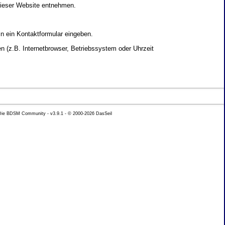
dieser Website entnehmen.
in ein Kontaktformular eingeben.
 (z.B. Internetbrowser, Betriebssystem oder Uhrzeit
yse Ihres Nutzerverhaltens verwendet werden.
 Die BDSM Community - v3.9.1 - © 2000-2026
DasSeil
nen Daten zu erhalten. Sie haben au�erdem ein
hutz k�nnen Sie sich jederzeit unter der im
beh�rde zu.
 mit sogenannten Analyseprogrammen. Die Analyse
ser Analyse widersprechen oder sie durch die
nformieren.