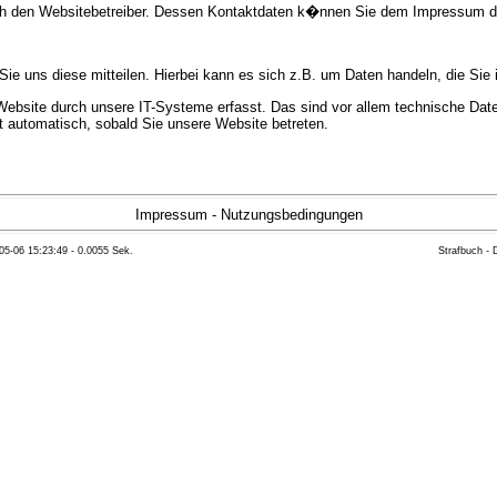
urch den Websitebetreiber. Dessen Kontaktdaten k�nnen Sie dem Impressum 
e uns diese mitteilen. Hierbei kann es sich z.B. um Daten handeln, die Sie 
bsite durch unsere IT-Systeme erfasst. Das sind vor allem technische Daten
gt automatisch, sobald Sie unsere Website betreten.
e Bereitstellung der Website zu gew�hrleisten. Andere Daten k�nnen zur Anal
Impressum
-
Nutzungsbedingungen
05-06 15:23:49 - 0.0055 Sek.
Strafbuch -
ft �ber Herkunft, Empf�nger und Zweck Ihrer gespeicherten personenbezoge
eser Daten zu verlangen. Hierzu sowie zu weiteren Fragen zum Thema Datensc
 Weiteren steht Ihnen ein Beschwerderecht bei der zust�ndigen Aufsichts
n statistisch ausgewertet werden. Das geschieht vor allem mit Cookies und
as Surf-Verhalten kann nicht zu Ihnen zur�ckverfolgt werden. Sie k�nnen die
erte Informationen dazu finden Sie in der folgenden Datenschutzerkl�rung.
Widerspruchsm�glichkeiten werden wir Sie in dieser Datenschutzerkl�rung i
mationen