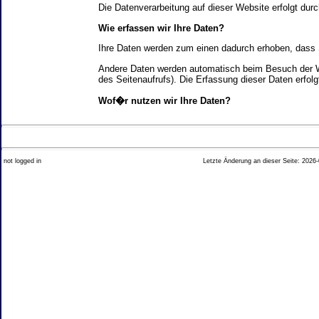
Die Datenverarbeitung auf dieser Website erfolgt d
Wie erfassen wir Ihre Daten?
Ihre Daten werden zum einen dadurch erhoben, dass Si
Andere Daten werden automatisch beim Besuch der We
des Seitenaufrufs). Die Erfassung dieser Daten erfol
Wof�r nutzen wir Ihre Daten?
Ein Teil der Daten wird erhoben, um eine fehlerfrei
Welche Rechte haben Sie bez�glich Ihrer Daten?
not logged in
Letzte Änderung an dieser Seite: 2026-
Sie haben jederzeit das Recht unentgeltlich Auskun
Recht, die Berichtigung, Sperrung oder L�schung di
Impressum angegebenen Adresse an uns wenden. Des
Analyse-Tools und Tools von Drittanbietern
Beim Besuch unserer Website kann Ihr Surf-Verhalte
Ihres Surf-Verhaltens erfolgt in der Regel anonym; d
Nichtbenutzung bestimmter Tools verhindern. Detailli
Sie k�nnen dieser Analyse widersprechen. �ber die 
2. Allgemeine Hinweise und Pflichtinfor