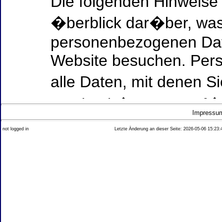
Die folgenden Hinweise
�berblick dar�ber, was
personenbezogenen Date
Website besuchen. Per
alle Daten, mit denen Si
werden k�nnen. Ausf�h
Impressu
Thema Datenschutz ent
not logged in
Letzte Änderung an dieser Seite: 2026-05-06 15:23:
diesem Text aufgef�hrt
Datenerfassung auf uns
Wer ist verantwortlich
dieser Website?