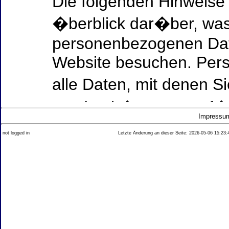
Die folgenden Hinweise
�berblick dar�ber, was
personenbezogenen Date
Website besuchen. Per
alle Daten, mit denen Si
werden k�nnen. Ausf�h
Impressu
Thema Datenschutz ent
not logged in
Letzte Änderung an dieser Seite: 2026-05-06 15:23:
diesem Text aufgef�hrt
Datenerfassung auf uns
Wer ist verantwortlich
dieser Website?