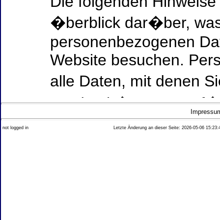
Die folgenden Hinweise
�berblick dar�ber, was
personenbezogenen Date
Website besuchen. Per
alle Daten, mit denen Si
werden k�nnen. Ausf�h
Impressu
Thema Datenschutz ent
not logged in
Letzte Änderung an dieser Seite: 2026-05-06 15:23:
diesem Text aufgef�hrt
Datenerfassung auf uns
Wer ist verantwortlich
dieser Website?