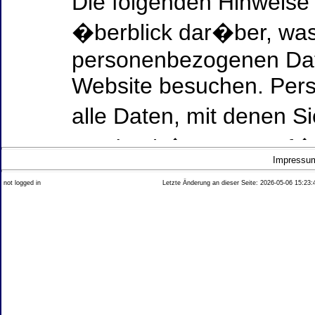
Die folgenden Hinweise
�berblick dar�ber, was
personenbezogenen Date
Website besuchen. Per
alle Daten, mit denen Si
werden k�nnen. Ausf�h
Impressu
Thema Datenschutz ent
not logged in
Letzte Änderung an dieser Seite: 2026-05-06 15:23:
diesem Text aufgef�hrt
Datenerfassung auf uns
Wer ist verantwortlich
dieser Website?