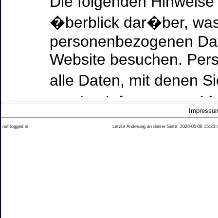
Die folgenden Hinweise
�berblick dar�ber, was
personenbezogenen Date
Website besuchen. Per
alle Daten, mit denen Si
werden k�nnen. Ausf�h
Impressu
Thema Datenschutz ent
not logged in
Letzte Änderung an dieser Seite: 2026-05-06 15:23:
diesem Text aufgef�hrt
Datenerfassung auf uns
Wer ist verantwortlich
dieser Website?