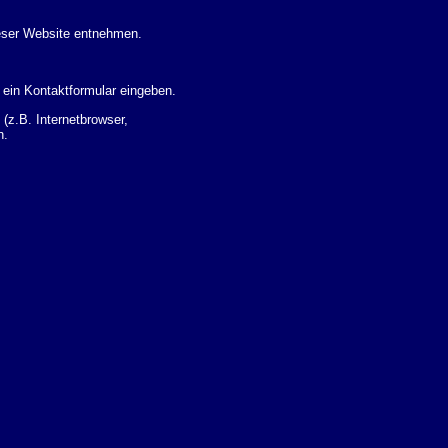
eser Website entnehmen.
 ein Kontaktformular eingeben.
z.B. Internetbrowser,
n.
 Ihres Nutzerverhaltens
 Daten zu erhalten. Sie haben
um Thema Datenschutz k�nnen
i der zust�ndigen
t sogenannten
kverfolgt werden. Sie k�nnen
Sie in der folgenden