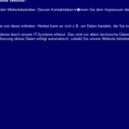
dieser Website?
rch den Websitebetreiber. Dessen Kontaktdaten k�nnen Sie dem Impressum di
 uns diese mitteilen. Hierbei kann es sich z.B. um Daten handeln, die Sie in
ite durch unsere IT-Systeme erfasst. Das sind vor allem technische Daten (
rfassung dieser Daten erfolgt automatisch, sobald Sie unsere Website betrete
Bereitstellung der Website zu gew�hrleisten. Andere Daten k�nnen zur Analyse
 �ber Herkunft, Empf�nger und Zweck Ihrer gespeicherten personenbezogenen
r L�schung dieser Daten zu verlangen. Hierzu sowie zu weiteren Fragen z
en Adresse an uns wenden. Des Weiteren steht Ihnen ein Beschwerderecht be
statistisch ausgewertet werden. Das geschieht vor allem mit Cookies und mi
 erfolgt in der Regel anonym; das Surf-Verhalten kann nicht zu Ihnen zur�c
enutzung bestimmter Tools verhindern. Detaillierte Informationen dazu finden 