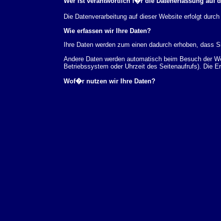
Wer ist verantwortlich f�r die Datenerfassung auf 
Die Datenverarbeitung auf dieser Website erfolgt du
Wie erfassen wir Ihre Daten?
Ihre Daten werden zum einen dadurch erhoben, dass Sie
Andere Daten werden automatisch beim Besuch der Webs
Betriebssystem oder Uhrzeit des Seitenaufrufs). Die E
Wof�r nutzen wir Ihre Daten?
Ein Teil der Daten wird erhoben, um eine fehlerfreie 
verwendet werden.
Welche Rechte haben Sie bez�glich Ihrer Daten?
Sie haben jederzeit das Recht unentgeltlich Auskunft
au�erdem ein Recht, die Berichtigung, Sperrung ode
Sie sich jederzeit unter der im Impressum angegeben
Aufsichtsbeh�rde zu.
Analyse-Tools und Tools von Drittanbietern
Beim Besuch unserer Website kann Ihr Surf-Verhalten 
Analyseprogrammen. Die Analyse Ihres Surf-Verhaltens
dieser Analyse widersprechen oder sie durch die Nichtb
Datenschutzerkl�rung.