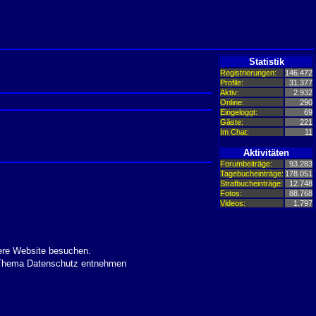
Statistik
Registrierungen:
146.472
Profile:
31.377
Aktiv:
2.932
Online:
290
Eingeloggt:
69
Gäste:
221
Im Chat:
11
Aktivitäten
Forumbeiträge:
93.283
Tagebucheinträge:
178.051
Strafbucheinträge:
12.748
Fotos:
88.768
Videos:
1.797
ere Website besuchen.
m Thema Datenschutz entnehmen