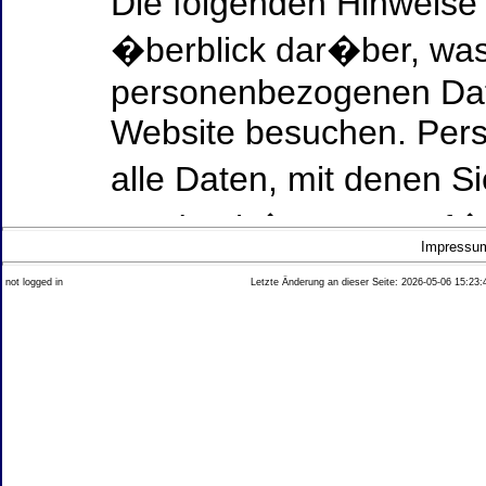
Die folgenden Hinweise
�berblick dar�ber, was
personenbezogenen Date
Website besuchen. Per
alle Daten, mit denen Si
werden k�nnen. Ausf�h
Impressu
Thema Datenschutz ent
not logged in
Letzte Änderung an dieser Seite: 2026-05-06 15:23:
diesem Text aufgef�hrt
Datenerfassung auf uns
Wer ist verantwortlich
dieser Website?