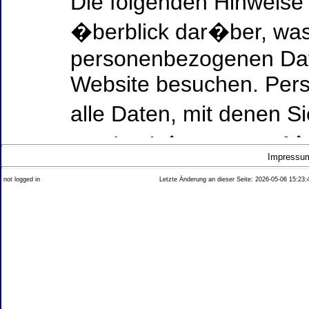
Die folgenden Hinweise
�berblick dar�ber, was
personenbezogenen Date
Website besuchen. Per
alle Daten, mit denen Si
werden k�nnen. Ausf�h
Impressu
Thema Datenschutz ent
not logged in
Letzte Änderung an dieser Seite: 2026-05-06 15:23:
diesem Text aufgef�hrt
Datenerfassung auf uns
Wer ist verantwortlich
dieser Website?