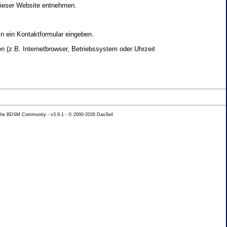
dieser Website entnehmen.
in ein Kontaktformular eingeben.
 (z.B. Internetbrowser, Betriebssystem oder Uhrzeit
yse Ihres Nutzerverhaltens verwendet werden.
 Die BDSM Community - v3.9.1 - © 2000-2026
DasSeil
nen Daten zu erhalten. Sie haben au�erdem ein
hutz k�nnen Sie sich jederzeit unter der im
beh�rde zu.
 mit sogenannten Analyseprogrammen. Die Analyse
ser Analyse widersprechen oder sie durch die
nformieren.