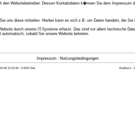
urch den Websitebetreiber. Dessen Kontaktdaten k�nnen Sie dem Impressum 
e uns diese mitteilen. Hierbei kann es sich z.B. um Daten handeln, die Sie 
bsite durch unsere IT-Systeme erfasst. Das sind vor allem technische Daten
gt automatisch, sobald Sie unsere Website betreten.
e Bereitstellung der Website zu gew�hrleisten. Andere Daten k�nnen zur Anal
Impressum
-
Nutzungsbedingungen
05-06 15:23:49 - 0.0053 Sek.
Strafbuch -
ft �ber Herkunft, Empf�nger und Zweck Ihrer gespeicherten personenbezoge
eser Daten zu verlangen. Hierzu sowie zu weiteren Fragen zum Thema Datensc
 Weiteren steht Ihnen ein Beschwerderecht bei der zust�ndigen Aufsichts
n statistisch ausgewertet werden. Das geschieht vor allem mit Cookies und
as Surf-Verhalten kann nicht zu Ihnen zur�ckverfolgt werden. Sie k�nnen die
erte Informationen dazu finden Sie in der folgenden Datenschutzerkl�rung.
Widerspruchsm�glichkeiten werden wir Sie in dieser Datenschutzerkl�rung i
mationen