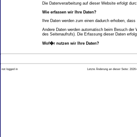
Die Datenverarbeitung auf dieser Website erfolgt d
Wie erfassen wir Ihre Daten?
Ihre Daten werden zum einen dadurch erhoben, dass Si
Andere Daten werden automatisch beim Besuch der We
des Seitenaufrufs). Die Erfassung dieser Daten erfol
Wof�r nutzen wir Ihre Daten?
Ein Teil der Daten wird erhoben, um eine fehlerfrei
Welche Rechte haben Sie bez�glich Ihrer Daten?
not logged in
Letzte Änderung an dieser Seite: 2026-
Sie haben jederzeit das Recht unentgeltlich Auskun
Recht, die Berichtigung, Sperrung oder L�schung di
Impressum angegebenen Adresse an uns wenden. Des
Analyse-Tools und Tools von Drittanbietern
Beim Besuch unserer Website kann Ihr Surf-Verhalte
Ihres Surf-Verhaltens erfolgt in der Regel anonym; d
Nichtbenutzung bestimmter Tools verhindern. Detailli
Sie k�nnen dieser Analyse widersprechen. �ber die 
2. Allgemeine Hinweise und Pflichtinfor