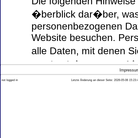
Die folgenden Hinweise
�berblick dar�ber, was
personenbezogenen Date
Website besuchen. Per
alle Daten, mit denen Si
werden k�nnen. Ausf�h
Impressu
Thema Datenschutz ent
not logged in
Letzte Änderung an dieser Seite: 2026-05-06 15:23:
diesem Text aufgef�hrt
Datenerfassung auf uns
Wer ist verantwortlich
dieser Website?