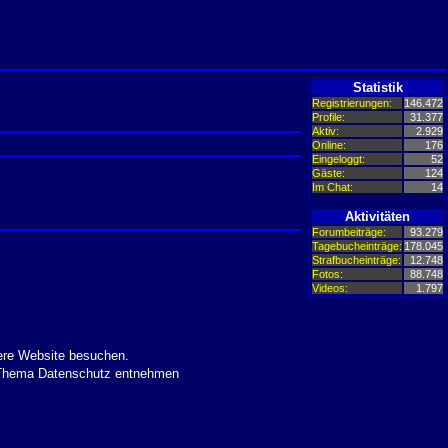
Statistik
Registrierungen:
146.472
Profile:
31.377
Aktiv:
2.929
Online:
176
Eingeloggt:
52
Gäste:
124
Im Chat:
14
Aktivitäten
Forumbeiträge:
93.279
Tagebucheinträge:
178.045
Strafbucheinträge:
12.748
Fotos:
88.748
Videos:
1.797
ere Website besuchen.
m Thema Datenschutz entnehmen