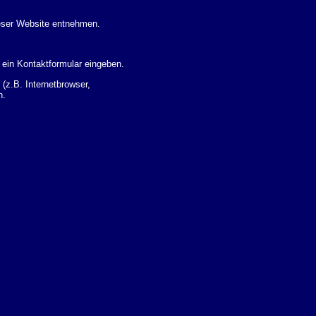
eser Website entnehmen.
 ein Kontaktformular eingeben.
z.B. Internetbrowser,
n.
 Ihres Nutzerverhaltens
 Daten zu erhalten. Sie haben
um Thema Datenschutz k�nnen
i der zust�ndigen
t sogenannten
kverfolgt werden. Sie k�nnen
Sie in der folgenden