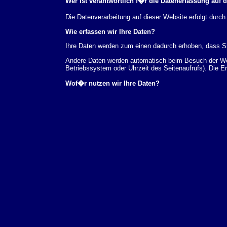
Wer ist verantwortlich f�r die Datenerfassung auf 
Die Datenverarbeitung auf dieser Website erfolgt du
Wie erfassen wir Ihre Daten?
Ihre Daten werden zum einen dadurch erhoben, dass Sie
Andere Daten werden automatisch beim Besuch der Webs
Betriebssystem oder Uhrzeit des Seitenaufrufs). Die E
Wof�r nutzen wir Ihre Daten?
Ein Teil der Daten wird erhoben, um eine fehlerfreie 
verwendet werden.
Welche Rechte haben Sie bez�glich Ihrer Daten?
Sie haben jederzeit das Recht unentgeltlich Auskunft
au�erdem ein Recht, die Berichtigung, Sperrung ode
Sie sich jederzeit unter der im Impressum angegeben
Aufsichtsbeh�rde zu.
Analyse-Tools und Tools von Drittanbietern
Beim Besuch unserer Website kann Ihr Surf-Verhalten 
Analyseprogrammen. Die Analyse Ihres Surf-Verhaltens
dieser Analyse widersprechen oder sie durch die Nichtb
Datenschutzerkl�rung.