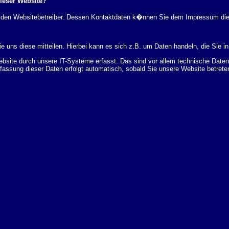
dieser Website?
rch den Websitebetreiber. Dessen Kontaktdaten k�nnen Sie dem Impressum di
 uns diese mitteilen. Hierbei kann es sich z.B. um Daten handeln, die Sie in
ite durch unsere IT-Systeme erfasst. Das sind vor allem technische Daten (
rfassung dieser Daten erfolgt automatisch, sobald Sie unsere Website betrete
Bereitstellung der Website zu gew�hrleisten. Andere Daten k�nnen zur Analyse
 �ber Herkunft, Empf�nger und Zweck Ihrer gespeicherten personenbezogenen
r L�schung dieser Daten zu verlangen. Hierzu sowie zu weiteren Fragen z
en Adresse an uns wenden. Des Weiteren steht Ihnen ein Beschwerderecht be
statistisch ausgewertet werden. Das geschieht vor allem mit Cookies und mi
 erfolgt in der Regel anonym; das Surf-Verhalten kann nicht zu Ihnen zur�c
enutzung bestimmter Tools verhindern. Detaillierte Informationen dazu finden 