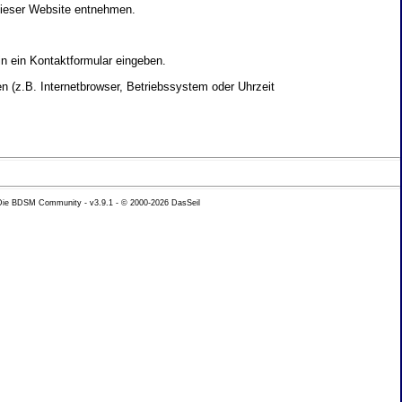
dieser Website entnehmen.
in ein Kontaktformular eingeben.
 (z.B. Internetbrowser, Betriebssystem oder Uhrzeit
yse Ihres Nutzerverhaltens verwendet werden.
 Die BDSM Community - v3.9.1 - © 2000-2026
DasSeil
nen Daten zu erhalten. Sie haben au�erdem ein
hutz k�nnen Sie sich jederzeit unter der im
beh�rde zu.
 mit sogenannten Analyseprogrammen. Die Analyse
ser Analyse widersprechen oder sie durch die
nformieren.