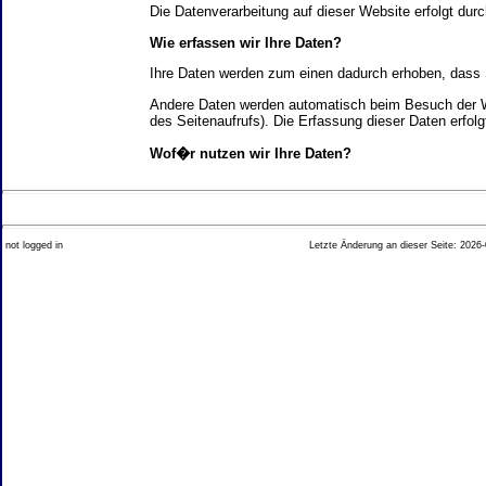
Die Datenverarbeitung auf dieser Website erfolgt d
Wie erfassen wir Ihre Daten?
Ihre Daten werden zum einen dadurch erhoben, dass Si
Andere Daten werden automatisch beim Besuch der We
des Seitenaufrufs). Die Erfassung dieser Daten erfol
Wof�r nutzen wir Ihre Daten?
Ein Teil der Daten wird erhoben, um eine fehlerfrei
Welche Rechte haben Sie bez�glich Ihrer Daten?
not logged in
Letzte Änderung an dieser Seite: 2026-
Sie haben jederzeit das Recht unentgeltlich Auskun
Recht, die Berichtigung, Sperrung oder L�schung di
Impressum angegebenen Adresse an uns wenden. Des
Analyse-Tools und Tools von Drittanbietern
Beim Besuch unserer Website kann Ihr Surf-Verhalte
Ihres Surf-Verhaltens erfolgt in der Regel anonym; d
Nichtbenutzung bestimmter Tools verhindern. Detailli
Sie k�nnen dieser Analyse widersprechen. �ber die 
2. Allgemeine Hinweise und Pflichtinfor