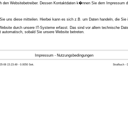
urch den Websitebetreiber. Dessen Kontaktdaten k�nnen Sie dem Impressum 
e uns diese mitteilen. Hierbei kann es sich z.B. um Daten handeln, die Sie 
bsite durch unsere IT-Systeme erfasst. Das sind vor allem technische Daten
gt automatisch, sobald Sie unsere Website betreten.
e Bereitstellung der Website zu gew�hrleisten. Andere Daten k�nnen zur Anal
Impressum
-
Nutzungsbedingungen
05-06 15:23:49 - 0.0050 Sek.
Strafbuch -
ft �ber Herkunft, Empf�nger und Zweck Ihrer gespeicherten personenbezoge
eser Daten zu verlangen. Hierzu sowie zu weiteren Fragen zum Thema Datensc
 Weiteren steht Ihnen ein Beschwerderecht bei der zust�ndigen Aufsichts
n statistisch ausgewertet werden. Das geschieht vor allem mit Cookies und
as Surf-Verhalten kann nicht zu Ihnen zur�ckverfolgt werden. Sie k�nnen die
erte Informationen dazu finden Sie in der folgenden Datenschutzerkl�rung.
Widerspruchsm�glichkeiten werden wir Sie in dieser Datenschutzerkl�rung i
mationen