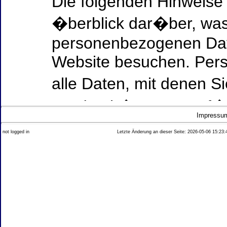
Die folgenden Hinweise
�berblick dar�ber, was
personenbezogenen Date
Website besuchen. Per
alle Daten, mit denen Si
werden k�nnen. Ausf�h
Impressu
Thema Datenschutz ent
not logged in
Letzte Änderung an dieser Seite: 2026-05-06 15:23:
diesem Text aufgef�hrt
Datenerfassung auf uns
Wer ist verantwortlich
dieser Website?