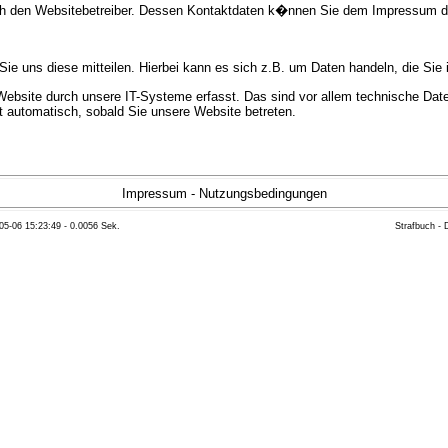
urch den Websitebetreiber. Dessen Kontaktdaten k�nnen Sie dem Impressum 
e uns diese mitteilen. Hierbei kann es sich z.B. um Daten handeln, die Sie 
bsite durch unsere IT-Systeme erfasst. Das sind vor allem technische Daten
gt automatisch, sobald Sie unsere Website betreten.
e Bereitstellung der Website zu gew�hrleisten. Andere Daten k�nnen zur Anal
Impressum
-
Nutzungsbedingungen
05-06 15:23:49 - 0.0056 Sek.
Strafbuch -
ft �ber Herkunft, Empf�nger und Zweck Ihrer gespeicherten personenbezoge
eser Daten zu verlangen. Hierzu sowie zu weiteren Fragen zum Thema Datensc
 Weiteren steht Ihnen ein Beschwerderecht bei der zust�ndigen Aufsichts
n statistisch ausgewertet werden. Das geschieht vor allem mit Cookies und
as Surf-Verhalten kann nicht zu Ihnen zur�ckverfolgt werden. Sie k�nnen die
erte Informationen dazu finden Sie in der folgenden Datenschutzerkl�rung.
Widerspruchsm�glichkeiten werden wir Sie in dieser Datenschutzerkl�rung i
mationen