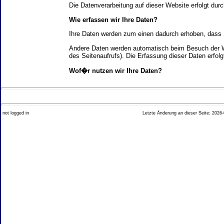
Die Datenverarbeitung auf dieser Website erfolgt d
Wie erfassen wir Ihre Daten?
Ihre Daten werden zum einen dadurch erhoben, dass Si
Andere Daten werden automatisch beim Besuch der We
des Seitenaufrufs). Die Erfassung dieser Daten erfol
Wof�r nutzen wir Ihre Daten?
Ein Teil der Daten wird erhoben, um eine fehlerfrei
Welche Rechte haben Sie bez�glich Ihrer Daten?
not logged in
Letzte Änderung an dieser Seite: 2026-
Sie haben jederzeit das Recht unentgeltlich Auskun
Recht, die Berichtigung, Sperrung oder L�schung di
Impressum angegebenen Adresse an uns wenden. Des
Analyse-Tools und Tools von Drittanbietern
Beim Besuch unserer Website kann Ihr Surf-Verhalte
Ihres Surf-Verhaltens erfolgt in der Regel anonym; d
Nichtbenutzung bestimmter Tools verhindern. Detailli
Sie k�nnen dieser Analyse widersprechen. �ber die 
2. Allgemeine Hinweise und Pflichtinfor