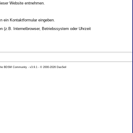
dieser Website entnehmen.
in ein Kontaktformular eingeben.
 (z.B. Internetbrowser, Betriebssystem oder Uhrzeit
yse Ihres Nutzerverhaltens verwendet werden.
 Die BDSM Community - v3.9.1 - © 2000-2026
DasSeil
nen Daten zu erhalten. Sie haben au�erdem ein
hutz k�nnen Sie sich jederzeit unter der im
beh�rde zu.
 mit sogenannten Analyseprogrammen. Die Analyse
ser Analyse widersprechen oder sie durch die
nformieren.