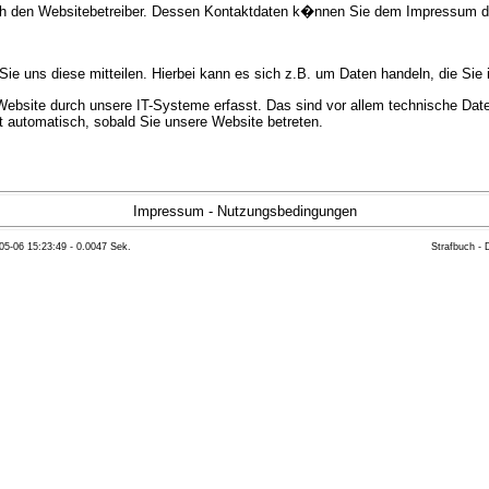
urch den Websitebetreiber. Dessen Kontaktdaten k�nnen Sie dem Impressum 
e uns diese mitteilen. Hierbei kann es sich z.B. um Daten handeln, die Sie 
bsite durch unsere IT-Systeme erfasst. Das sind vor allem technische Daten
gt automatisch, sobald Sie unsere Website betreten.
e Bereitstellung der Website zu gew�hrleisten. Andere Daten k�nnen zur Anal
Impressum
-
Nutzungsbedingungen
05-06 15:23:49 - 0.0047 Sek.
Strafbuch -
ft �ber Herkunft, Empf�nger und Zweck Ihrer gespeicherten personenbezoge
eser Daten zu verlangen. Hierzu sowie zu weiteren Fragen zum Thema Datensc
 Weiteren steht Ihnen ein Beschwerderecht bei der zust�ndigen Aufsichts
n statistisch ausgewertet werden. Das geschieht vor allem mit Cookies und
as Surf-Verhalten kann nicht zu Ihnen zur�ckverfolgt werden. Sie k�nnen die
erte Informationen dazu finden Sie in der folgenden Datenschutzerkl�rung.
Widerspruchsm�glichkeiten werden wir Sie in dieser Datenschutzerkl�rung i
mationen