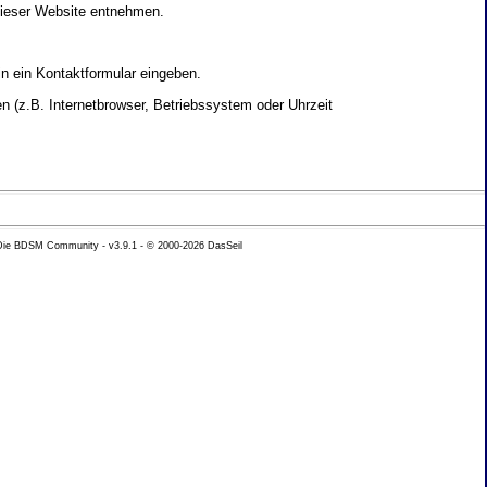
dieser Website entnehmen.
in ein Kontaktformular eingeben.
 (z.B. Internetbrowser, Betriebssystem oder Uhrzeit
yse Ihres Nutzerverhaltens verwendet werden.
 Die BDSM Community - v3.9.1 - © 2000-2026
DasSeil
nen Daten zu erhalten. Sie haben au�erdem ein
hutz k�nnen Sie sich jederzeit unter der im
beh�rde zu.
 mit sogenannten Analyseprogrammen. Die Analyse
ser Analyse widersprechen oder sie durch die
nformieren.