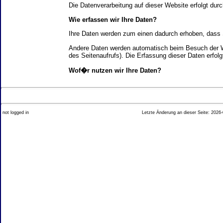
Die Datenverarbeitung auf dieser Website erfolgt d
Wie erfassen wir Ihre Daten?
Ihre Daten werden zum einen dadurch erhoben, dass Si
Andere Daten werden automatisch beim Besuch der We
des Seitenaufrufs). Die Erfassung dieser Daten erfol
Wof�r nutzen wir Ihre Daten?
Ein Teil der Daten wird erhoben, um eine fehlerfrei
Welche Rechte haben Sie bez�glich Ihrer Daten?
not logged in
Letzte Änderung an dieser Seite: 2026-
Sie haben jederzeit das Recht unentgeltlich Auskun
Recht, die Berichtigung, Sperrung oder L�schung di
Impressum angegebenen Adresse an uns wenden. Des
Analyse-Tools und Tools von Drittanbietern
Beim Besuch unserer Website kann Ihr Surf-Verhalte
Ihres Surf-Verhaltens erfolgt in der Regel anonym; d
Nichtbenutzung bestimmter Tools verhindern. Detailli
Sie k�nnen dieser Analyse widersprechen. �ber die 
2. Allgemeine Hinweise und Pflichtinfor