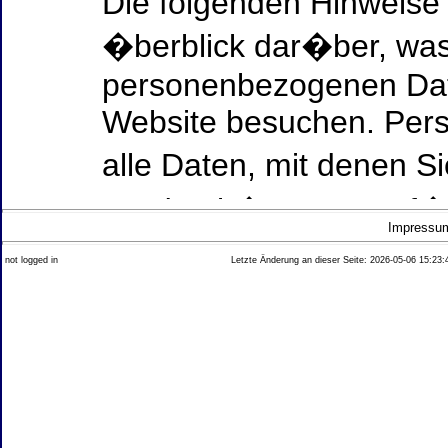
Die folgenden Hinweise
�berblick dar�ber, was
personenbezogenen Date
Website besuchen. Per
alle Daten, mit denen Si
werden k�nnen. Ausf�h
Impressu
Thema Datenschutz ent
not logged in
Letzte Änderung an dieser Seite: 2026-05-06 15:23:
diesem Text aufgef�hrt
Datenerfassung auf uns
Wer ist verantwortlich
dieser Website?