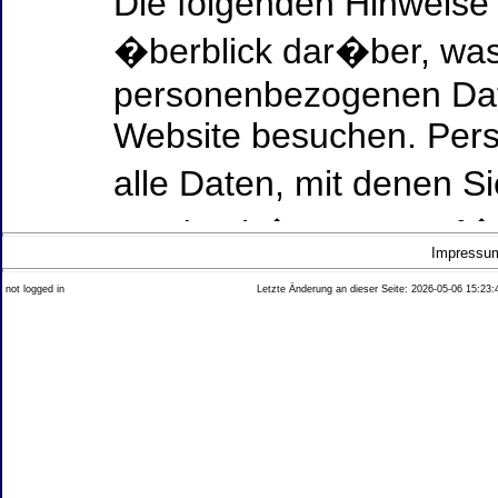
Die folgenden Hinweise
�berblick dar�ber, was
personenbezogenen Date
Website besuchen. Per
alle Daten, mit denen Si
werden k�nnen. Ausf�h
Impressu
Thema Datenschutz ent
not logged in
Letzte Änderung an dieser Seite: 2026-05-06 15:23:
diesem Text aufgef�hrt
Datenerfassung auf uns
Wer ist verantwortlich
dieser Website?