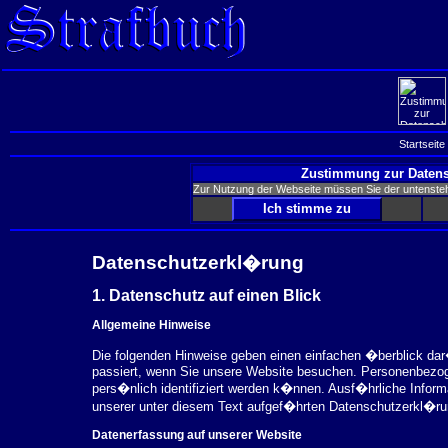
Startseite
Zustimmung zur Datens
Zur Nutzung der Webseite müssen Sie der untenst
Datenschutzerkl�rung
1. Datenschutz auf einen Blick
Allgemeine Hinweise
Die folgenden Hinweise geben einen einfachen �berblick da
passiert, wenn Sie unsere Website besuchen. Personenbezog
pers�nlich identifiziert werden k�nnen. Ausf�hrliche Inf
unserer unter diesem Text aufgef�hrten Datenschutzerkl�ru
Datenerfassung auf unserer Website