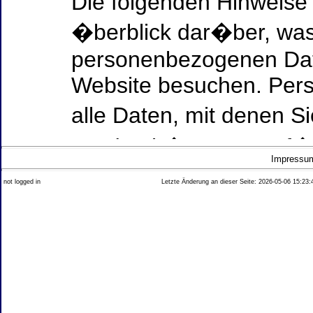
Die folgenden Hinweise
�berblick dar�ber, was
personenbezogenen Date
Website besuchen. Per
alle Daten, mit denen Si
werden k�nnen. Ausf�h
Impressu
Thema Datenschutz ent
not logged in
Letzte Änderung an dieser Seite: 2026-05-06 15:23:
diesem Text aufgef�hrt
Datenerfassung auf uns
Wer ist verantwortlich
dieser Website?