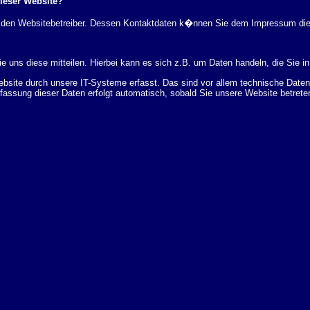
dieser Website?
rch den Websitebetreiber. Dessen Kontaktdaten k�nnen Sie dem Impressum di
 uns diese mitteilen. Hierbei kann es sich z.B. um Daten handeln, die Sie in
ite durch unsere IT-Systeme erfasst. Das sind vor allem technische Daten (
rfassung dieser Daten erfolgt automatisch, sobald Sie unsere Website betrete
Bereitstellung der Website zu gew�hrleisten. Andere Daten k�nnen zur Analyse
 �ber Herkunft, Empf�nger und Zweck Ihrer gespeicherten personenbezogenen
r L�schung dieser Daten zu verlangen. Hierzu sowie zu weiteren Fragen z
en Adresse an uns wenden. Des Weiteren steht Ihnen ein Beschwerderecht be
statistisch ausgewertet werden. Das geschieht vor allem mit Cookies und mi
 erfolgt in der Regel anonym; das Surf-Verhalten kann nicht zu Ihnen zur�c
enutzung bestimmter Tools verhindern. Detaillierte Informationen dazu finden 