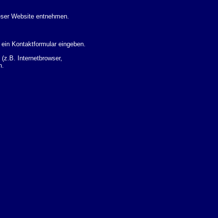
eser Website entnehmen.
 ein Kontaktformular eingeben.
z.B. Internetbrowser,
n.
 Ihres Nutzerverhaltens
 Daten zu erhalten. Sie haben
um Thema Datenschutz k�nnen
i der zust�ndigen
t sogenannten
kverfolgt werden. Sie k�nnen
Sie in der folgenden