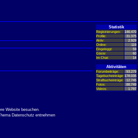
Statistik
Registrierungen:
146.470
Profile:
31.375
Aktiv:
2.929
Online:
119
Eingeloggt:
59
Gäste:
60
Im Chat:
14
Aktivitäten
Forumbeiträge:
93.279
Tagebucheinträge:
178.035
Strafbucheinträge:
12.745
Fotos:
88.749
Videos:
1.797
ere Website besuchen.
m Thema Datenschutz entnehmen