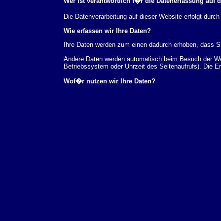
Wer ist verantwortlich f�r die Datenerfassung auf 
Die Datenverarbeitung auf dieser Website erfolgt du
Wie erfassen wir Ihre Daten?
Ihre Daten werden zum einen dadurch erhoben, dass Sie
Andere Daten werden automatisch beim Besuch der Webs
Betriebssystem oder Uhrzeit des Seitenaufrufs). Die E
Wof�r nutzen wir Ihre Daten?
Ein Teil der Daten wird erhoben, um eine fehlerfreie 
verwendet werden.
Welche Rechte haben Sie bez�glich Ihrer Daten?
Sie haben jederzeit das Recht unentgeltlich Auskunft
au�erdem ein Recht, die Berichtigung, Sperrung ode
Sie sich jederzeit unter der im Impressum angegeben
Aufsichtsbeh�rde zu.
Analyse-Tools und Tools von Drittanbietern
Beim Besuch unserer Website kann Ihr Surf-Verhalten 
Analyseprogrammen. Die Analyse Ihres Surf-Verhaltens
dieser Analyse widersprechen oder sie durch die Nichtb
Datenschutzerkl�rung.