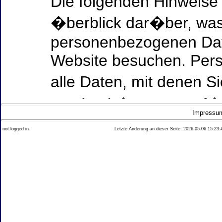
Die folgenden Hinweise
�berblick dar�ber, was
personenbezogenen Date
Website besuchen. Per
alle Daten, mit denen Si
werden k�nnen. Ausf�h
Impressu
Thema Datenschutz ent
not logged in
Letzte Änderung an dieser Seite: 2026-05-06 15:23:
diesem Text aufgef�hrt
Datenerfassung auf uns
Wer ist verantwortlich
dieser Website?