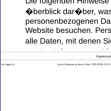
Die folgenden Hinweise
�berblick dar�ber, was
personenbezogenen Date
Website besuchen. Per
alle Daten, mit denen Si
werden k�nnen. Ausf�h
Impressu
Thema Datenschutz ent
not logged in
Letzte Änderung an dieser Seite: 2026-05-06 15:23:
diesem Text aufgef�hrt
Datenerfassung auf uns
Wer ist verantwortlich
dieser Website?