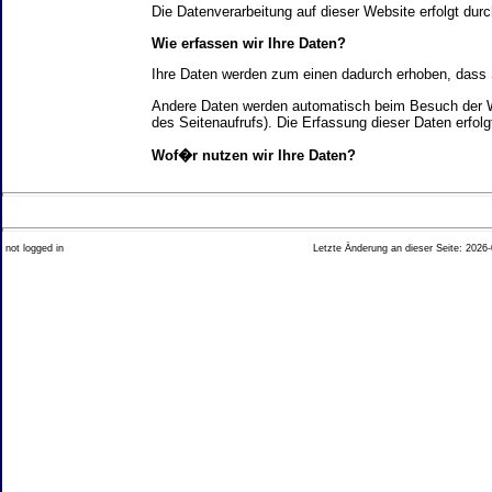
Die Datenverarbeitung auf dieser Website erfolgt d
Wie erfassen wir Ihre Daten?
Ihre Daten werden zum einen dadurch erhoben, dass Si
Andere Daten werden automatisch beim Besuch der We
des Seitenaufrufs). Die Erfassung dieser Daten erfol
Wof�r nutzen wir Ihre Daten?
Ein Teil der Daten wird erhoben, um eine fehlerfrei
Welche Rechte haben Sie bez�glich Ihrer Daten?
not logged in
Letzte Änderung an dieser Seite: 2026-
Sie haben jederzeit das Recht unentgeltlich Auskun
Recht, die Berichtigung, Sperrung oder L�schung di
Impressum angegebenen Adresse an uns wenden. Des
Analyse-Tools und Tools von Drittanbietern
Beim Besuch unserer Website kann Ihr Surf-Verhalte
Ihres Surf-Verhaltens erfolgt in der Regel anonym; d
Nichtbenutzung bestimmter Tools verhindern. Detailli
Sie k�nnen dieser Analyse widersprechen. �ber die 
2. Allgemeine Hinweise und Pflichtinfor