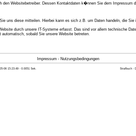
urch den Websitebetreiber. Dessen Kontaktdaten k�nnen Sie dem Impressum 
e uns diese mitteilen. Hierbei kann es sich z.B. um Daten handeln, die Sie 
bsite durch unsere IT-Systeme erfasst. Das sind vor allem technische Daten
gt automatisch, sobald Sie unsere Website betreten.
e Bereitstellung der Website zu gew�hrleisten. Andere Daten k�nnen zur Anal
Impressum
-
Nutzungsbedingungen
05-06 15:23:49 - 0.0051 Sek.
Strafbuch -
ft �ber Herkunft, Empf�nger und Zweck Ihrer gespeicherten personenbezoge
eser Daten zu verlangen. Hierzu sowie zu weiteren Fragen zum Thema Datensc
 Weiteren steht Ihnen ein Beschwerderecht bei der zust�ndigen Aufsichts
n statistisch ausgewertet werden. Das geschieht vor allem mit Cookies und
as Surf-Verhalten kann nicht zu Ihnen zur�ckverfolgt werden. Sie k�nnen die
erte Informationen dazu finden Sie in der folgenden Datenschutzerkl�rung.
Widerspruchsm�glichkeiten werden wir Sie in dieser Datenschutzerkl�rung i
mationen