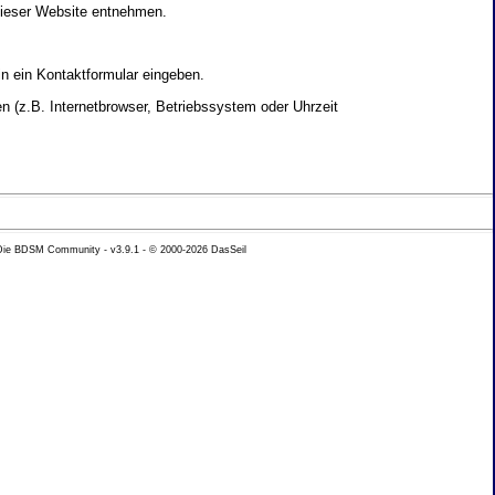
dieser Website entnehmen.
in ein Kontaktformular eingeben.
 (z.B. Internetbrowser, Betriebssystem oder Uhrzeit
yse Ihres Nutzerverhaltens verwendet werden.
 Die BDSM Community - v3.9.1 - © 2000-2026
DasSeil
nen Daten zu erhalten. Sie haben au�erdem ein
hutz k�nnen Sie sich jederzeit unter der im
beh�rde zu.
 mit sogenannten Analyseprogrammen. Die Analyse
ser Analyse widersprechen oder sie durch die
nformieren.