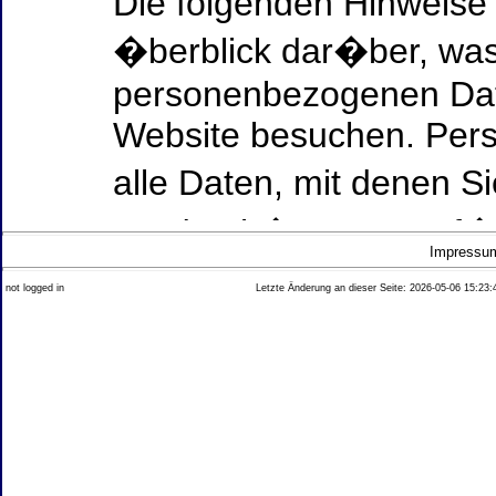
Die folgenden Hinweise
�berblick dar�ber, was
personenbezogenen Date
Website besuchen. Per
alle Daten, mit denen Si
werden k�nnen. Ausf�h
Impressu
Thema Datenschutz ent
not logged in
Letzte Änderung an dieser Seite: 2026-05-06 15:23:
diesem Text aufgef�hrt
Datenerfassung auf uns
Wer ist verantwortlich
dieser Website?