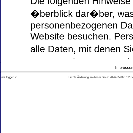
Die folgenden Hinweise
�berblick dar�ber, was
personenbezogenen Date
Website besuchen. Per
alle Daten, mit denen Si
werden k�nnen. Ausf�h
Impressu
Thema Datenschutz ent
not logged in
Letzte Änderung an dieser Seite: 2026-05-06 15:23:
diesem Text aufgef�hrt
Datenerfassung auf uns
Wer ist verantwortlich
dieser Website?