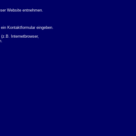
eser Website entnehmen.
 ein Kontaktformular eingeben.
z.B. Internetbrowser,
n.
 Ihres Nutzerverhaltens
 Daten zu erhalten. Sie haben
um Thema Datenschutz k�nnen
i der zust�ndigen
t sogenannten
kverfolgt werden. Sie k�nnen
Sie in der folgenden