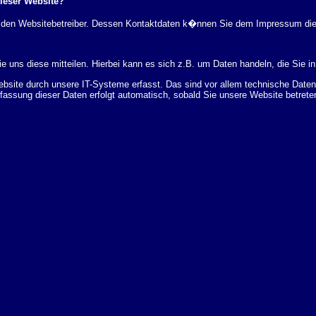
dieser Website?
rch den Websitebetreiber. Dessen Kontaktdaten k�nnen Sie dem Impressum di
 uns diese mitteilen. Hierbei kann es sich z.B. um Daten handeln, die Sie in
ite durch unsere IT-Systeme erfasst. Das sind vor allem technische Daten (
rfassung dieser Daten erfolgt automatisch, sobald Sie unsere Website betrete
Bereitstellung der Website zu gew�hrleisten. Andere Daten k�nnen zur Analyse
 �ber Herkunft, Empf�nger und Zweck Ihrer gespeicherten personenbezogenen
r L�schung dieser Daten zu verlangen. Hierzu sowie zu weiteren Fragen z
en Adresse an uns wenden. Des Weiteren steht Ihnen ein Beschwerderecht be
statistisch ausgewertet werden. Das geschieht vor allem mit Cookies und mi
 erfolgt in der Regel anonym; das Surf-Verhalten kann nicht zu Ihnen zur�c
enutzung bestimmter Tools verhindern. Detaillierte Informationen dazu finden 