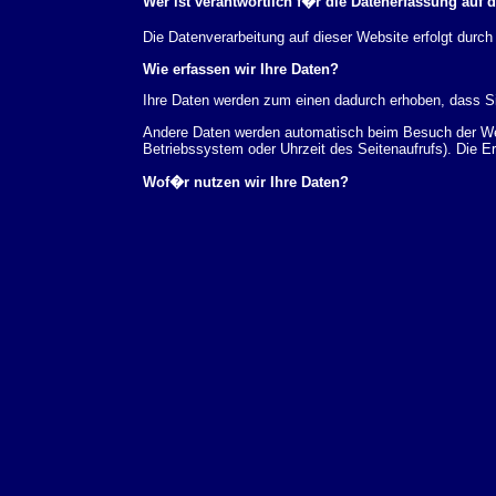
Wer ist verantwortlich f�r die Datenerfassung auf 
Die Datenverarbeitung auf dieser Website erfolgt du
Wie erfassen wir Ihre Daten?
Ihre Daten werden zum einen dadurch erhoben, dass Sie
Andere Daten werden automatisch beim Besuch der Webs
Betriebssystem oder Uhrzeit des Seitenaufrufs). Die E
Wof�r nutzen wir Ihre Daten?
Ein Teil der Daten wird erhoben, um eine fehlerfreie 
verwendet werden.
Welche Rechte haben Sie bez�glich Ihrer Daten?
Sie haben jederzeit das Recht unentgeltlich Auskunft
au�erdem ein Recht, die Berichtigung, Sperrung ode
Sie sich jederzeit unter der im Impressum angegeben
Aufsichtsbeh�rde zu.
Analyse-Tools und Tools von Drittanbietern
Beim Besuch unserer Website kann Ihr Surf-Verhalten 
Analyseprogrammen. Die Analyse Ihres Surf-Verhaltens
dieser Analyse widersprechen oder sie durch die Nichtb
Datenschutzerkl�rung.