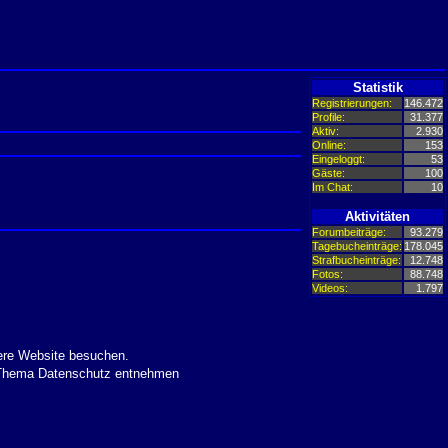
Statistik
Registrierungen:
146.472
Profile:
31.377
Aktiv:
2.930
Online:
153
Eingeloggt:
53
Gäste:
100
Im Chat:
10
Aktivitäten
Forumbeiträge:
93.279
Tagebucheinträge:
178.045
Strafbucheinträge:
12.748
Fotos:
88.748
Videos:
1.797
ere Website besuchen.
m Thema Datenschutz entnehmen