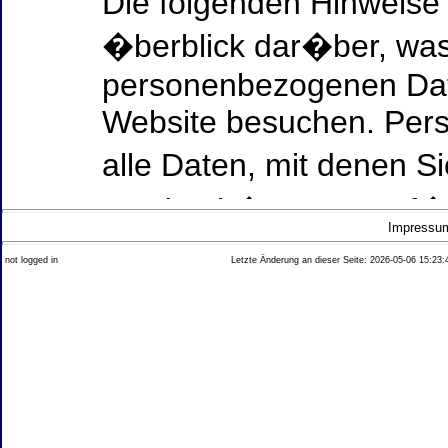
Die folgenden Hinweise
�berblick dar�ber, was
personenbezogenen Date
Website besuchen. Per
alle Daten, mit denen Si
werden k�nnen. Ausf�h
Impressu
Thema Datenschutz ent
not logged in
Letzte Änderung an dieser Seite: 2026-05-06 15:23:
diesem Text aufgef�hrt
Datenerfassung auf uns
Wer ist verantwortlich
dieser Website?