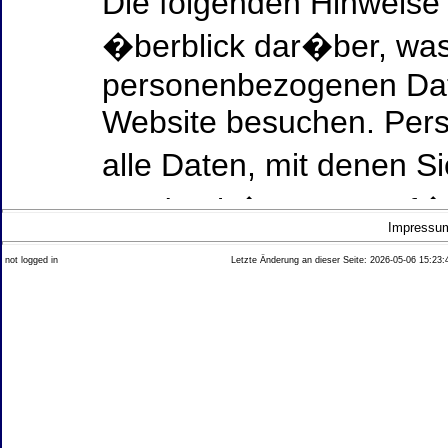
Die folgenden Hinweise
�berblick dar�ber, was
personenbezogenen Date
Website besuchen. Per
alle Daten, mit denen Si
werden k�nnen. Ausf�h
Impressu
Thema Datenschutz ent
not logged in
Letzte Änderung an dieser Seite: 2026-05-06 15:23:
diesem Text aufgef�hrt
Datenerfassung auf uns
Wer ist verantwortlich
dieser Website?