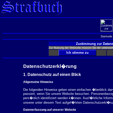
Startseite
Zustimmung zur Datens
Zur Nutzung der Webseite müssen Sie der untenst
Datenschutzerkl�rung
1. Datenschutz auf einen Blick
Allgemeine Hinweise
Die folgenden Hinweise geben einen einfachen �berblick da
passiert, wenn Sie unsere Website besuchen. Personenbezog
pers�nlich identifiziert werden k�nnen. Ausf�hrliche Inf
unserer unter diesem Text aufgef�hrten Datenschutzerkl�ru
Datenerfassung auf unserer Website